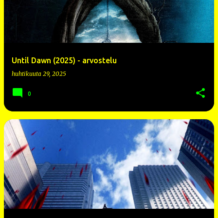
s
t
i
t
Until Dawn (2025) - arvostelu
huhtikuuta 29, 2025
0