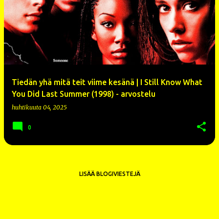
Tiedän yhä mitä teit viime kesänä | I Still Know What
You Did Last Summer (1998) - arvostelu
huhtikuuta 04, 2025
0
LISÄÄ BLOGIVIESTEJÄ
Sisällön tarjoaa Blogger