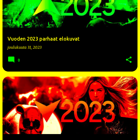
s
t
i
t
Vuoden 2023 parhaat elokuvat
joulukuuta 31, 2023
0