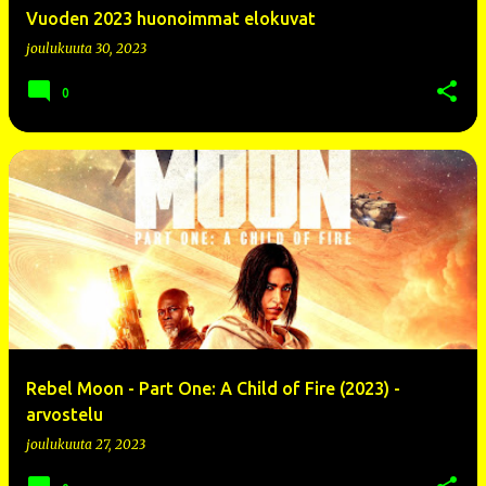
Vuoden 2023 huonoimmat elokuvat
joulukuuta 30, 2023
0
Rebel Moon - Part One: A Child of Fire (2023) -
arvostelu
joulukuuta 27, 2023