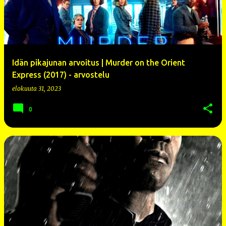
s
t
i
t
Idän pikajunan arvoitus | Murder on the Orient
Express (2017) - arvostelu
elokuuta 31, 2023
0