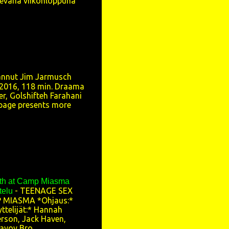
levana viikonloppuna
4
5
5
4
annut Jim Jarmusch
3
2016, 118 min. Draama
9
r, Golshifteh Farahani
page presents more
50
6
7
5
th at Camp Miasma
2
-
TEENAGE SEX
telu
 MIASMA *Ohjaus:*
2
ttelijät:* Hannah
erson, Jack Haven,
4
voy Bro...