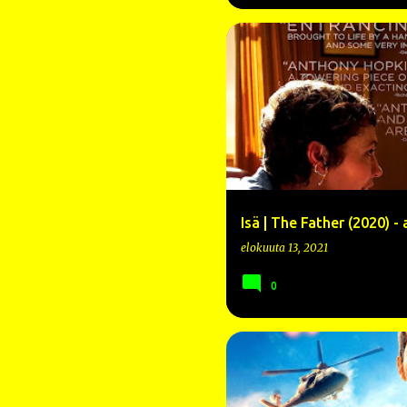
2020
ANTHONY HOPKINS
Isä | The Father (2020) -
elokuuta 13, 2021
0
2021
ARVOSTELU
CAMILL