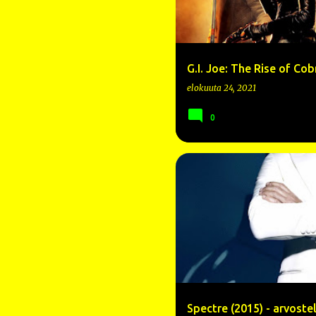
G.I. Joe: The Rise of Cob
elokuuta 24, 2021
0
007
2015
ANDREW SCOTT
Spectre (2015) - arvoste