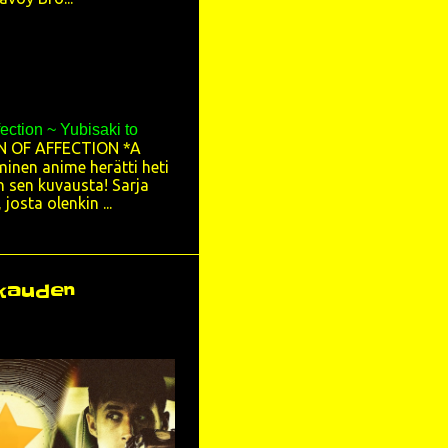
4
5
5
10
fection ~ Yubisaki to
N OF AFFECTION *A
130
minen anime herätti heti
in sen kuvausta! Sarja
9
josta olenkin ...
5
31
ukauden
9
8
14
18
7