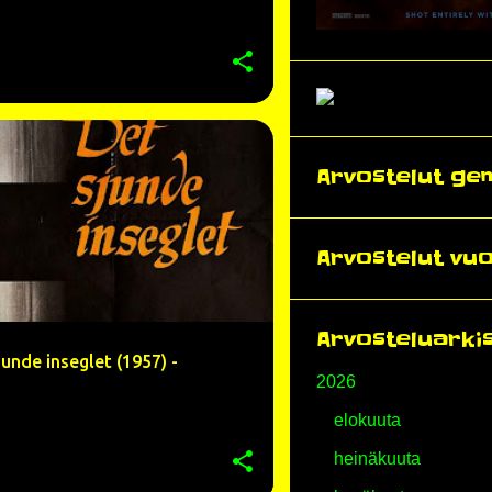
EGEROT
BIBI ANDERSSON
+
7
Arvostelut gen
Arvostelut vuo
Arvosteluarki
junde inseglet (1957) -
2026
elokuuta
heinäkuuta