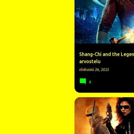
Shang-Chi and the Legend
arvostelu
elokuuta 26, 2021
0
2009
ARVOSTELU
CHANNI