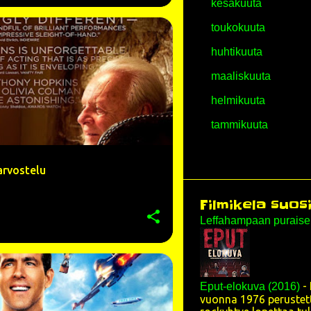
kesäkuuta
toukokuuta
ARVOSTELU
AYESHA DHARKER
+
5
huhtikuuta
maaliskuuta
helmikuuta
tammikuuta
NÄYTÄ ENEMMÄN
2025
 arvostelu
joulukuuta
marraskuuta
Filmikela suos
Leffahampaan purais
lokakuuta
syyskuuta
elokuuta
E KOSTEK
ELOKUVA
+
8
-
Eput-elokuva (2016)
heinäkuuta
vuonna 1976 perustett