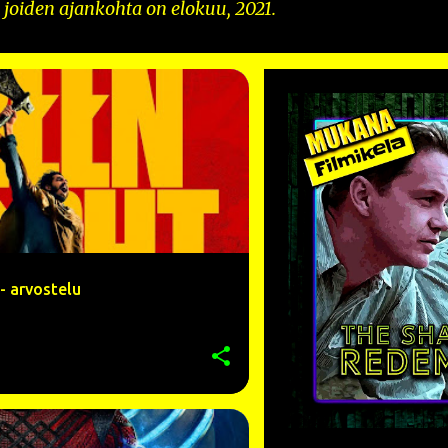
, joiden ajankohta on elokuu, 2021.
R
ARVOSTELU
+
8
- arvostelu
DESTIN DANIEL CRETTON
+
6