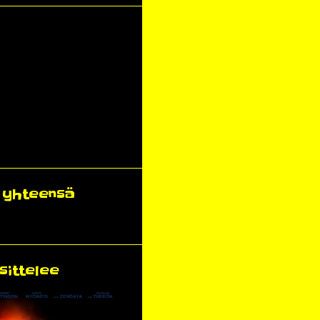
ä yhteensä
sittelee