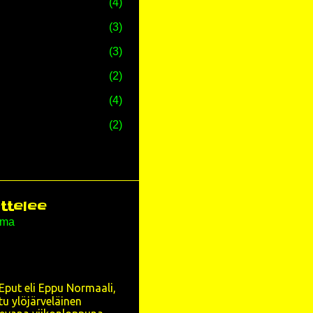
4
3
3
2
4
2
81
4
7
ittelee
ema
31
3
1
Eput eli Eppu Normaali,
5
u ylöjärveläinen