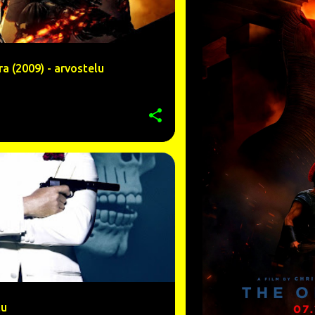
ra (2009) - arvostelu
ARVOSTELU
+
9
lu