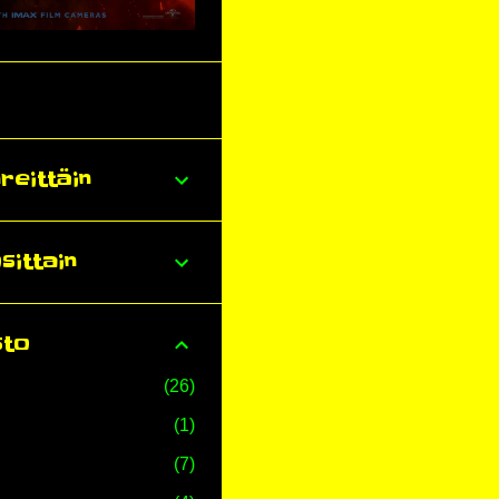
reittäin
sittain
sto
26
1
7