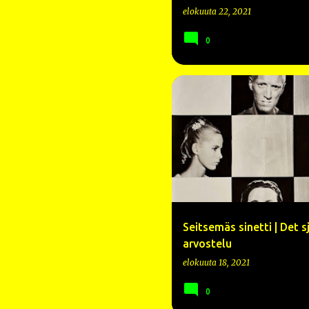
elokuuta 22, 2021
0
1957
ARVOSTELU
BENGT 
Seitsemäs sinetti | Det s
arvostelu
elokuuta 18, 2021
0