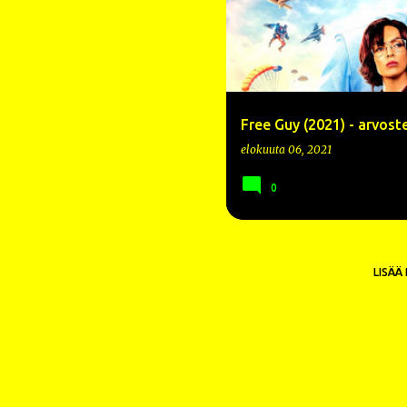
Free Guy (2021) - arvost
elokuuta 06, 2021
0
LISÄÄ