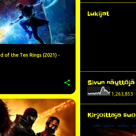
Lukijat
 of the Ten Rings (2021) -
Sivun näyttöj
1,263,853
NG TATUM
+
9
Kirjoittaja suo