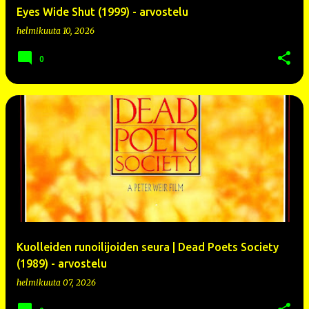
Eyes Wide Shut (1999) - arvostelu
helmikuuta 10, 2026
0
Kuolleiden runoilijoiden seura | Dead Poets Society
(1989) - arvostelu
helmikuuta 07, 2026