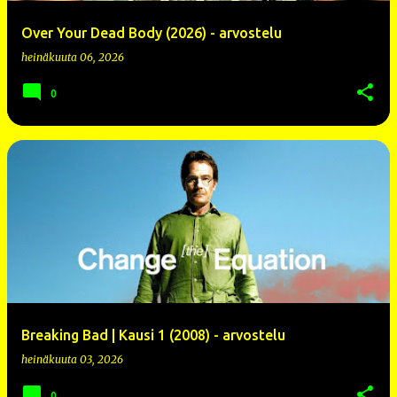
Over Your Dead Body (2026) - arvostelu
heinäkuuta 06, 2026
0
Breaking Bad | Kausi 1 (2008) - arvostelu
heinäkuuta 03, 2026
0