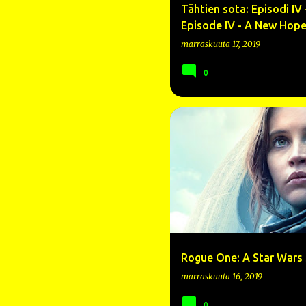
Tähtien sota: Episodi IV 
Episode IV - A New Hope 
marraskuuta 17, 2019
0
2016
A STAR WARS STORY
Rogue One: A Star Wars S
marraskuuta 16, 2019
0