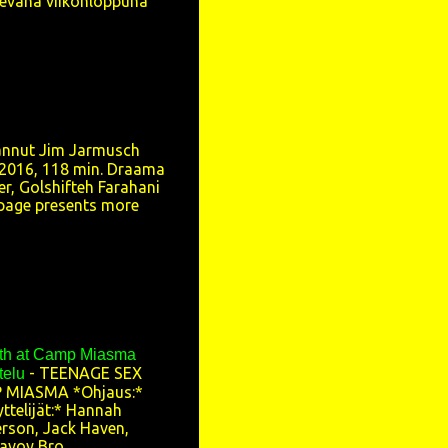
levana viikonloppuna
4
5
5
4
annut Jim Jarmusch
3
2016, 118 min. Draama
9
r, Golshifteh Farahani
page presents more
50
6
7
5
th at Camp Miasma
2
-
TEENAGE SEX
telu
 MIASMA *Ohjaus:*
2
ttelijät:* Hannah
erson, Jack Haven,
4
voy Bro...