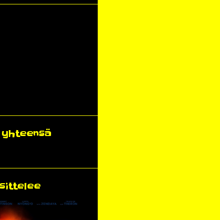
ä yhteensä
sittelee