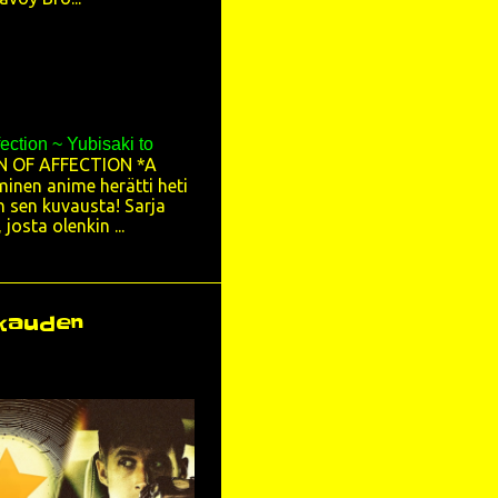
4
5
5
10
fection ~ Yubisaki to
N OF AFFECTION *A
130
minen anime herätti heti
in sen kuvausta! Sarja
9
josta olenkin ...
5
31
ukauden
9
8
14
18
7