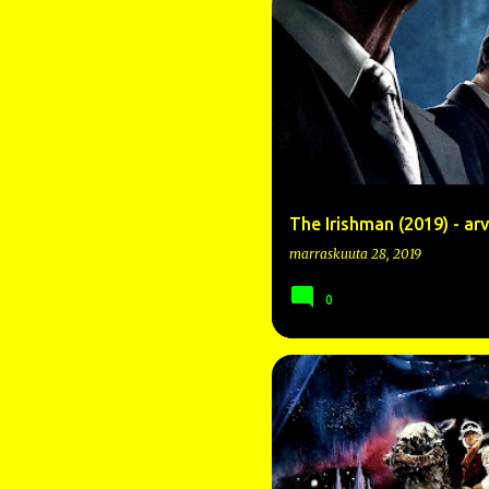
2019
AL PACINO
ANNA PA
The Irishman (2019) - ar
marraskuuta 28, 2019
0
1980
ANTHONY DANIELS