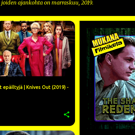
, joiden ajankohta on marraskuu, 2019.
STELU
CHRIS EVANS
+
9
t epäiltyjä | Knives Out (2019) -