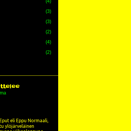
4
3
3
2
4
2
81
4
7
ittelee
ema
31
3
1
Eput eli Eppu Normaali,
5
u ylöjärveläinen