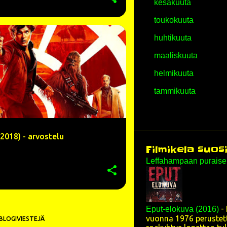
kesäkuuta
toukokuuta
huhtikuuta
ALDEN EHRENREICH
+
9
maaliskuuta
helmikuuta
tammikuuta
NÄYTÄ ENEMMÄN
2025
joulukuuta
(2018) - arvostelu
marraskuuta
Filmikela suos
Leffahampaan purais
lokakuuta
syyskuuta
elokuuta
-
Eput-elokuva (2016)
heinäkuuta
vuonna 1976 perustett
 BLOGIVIESTEJÄ