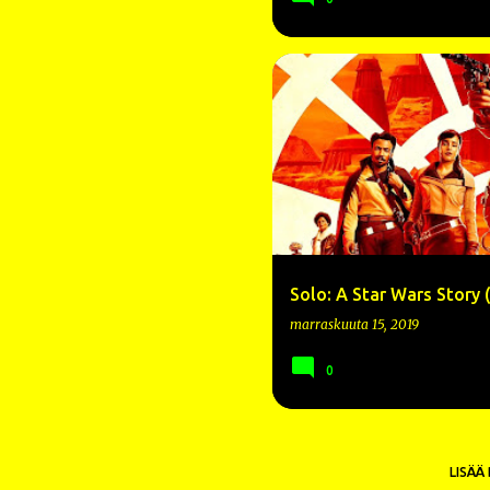
2018
A STAR WARS STORY
Solo: A Star Wars Story 
marraskuuta 15, 2019
0
LISÄÄ