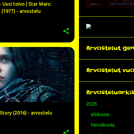
- Uusi toivo | Star Wars:
(1977) - arvostelu
Arvostelut gen
ALAN TYDUK
ARVOSTELU
+
9
Arvostelut vuo
Arvosteluarki
2026
tory (2016) - arvostelu
elokuuta
heinäkuuta