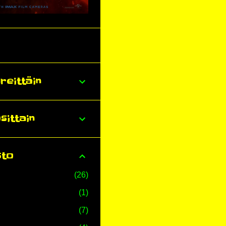
reittäin
sittain
sto
26
1
7