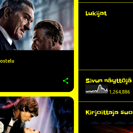
QUIN
ARVOSTELU
DRAAMA
+
8
Lukijat
vostelu
Sivun näyttöj
1,264,886
ARVOSTELU
BILLY DEE WILLIAMS
+
8
Kirjoittaja suo