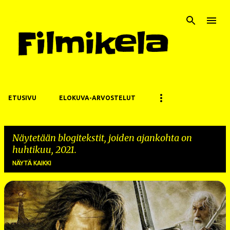
Siirry pääsisältöön
ETUSIVU
ELOKUVA-ARVOSTELUT
Näytetään blogitekstit, joiden ajankohta on
huhtikuu, 2021.
NÄYTÄ KAIKKI
T
e
k