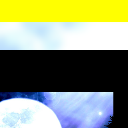
Siirry pääsisältöön