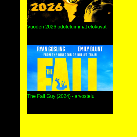
Vuoden 2026 odotetuimmat elokuvat
The Fall Guy (2024) - arvostelu