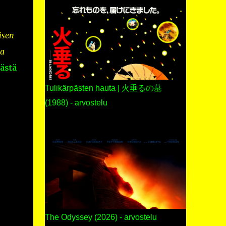
isen
ja
tästä
Tulikärpästen hauta | 火垂るの墓
(1988) - arvostelu
The Odyssey (2026) - arvostelu