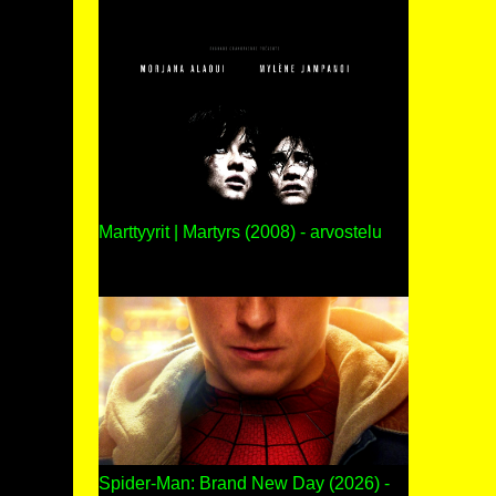
Marttyyrit | Martyrs (2008) - arvostelu
Spider-Man: Brand New Day (2026) -