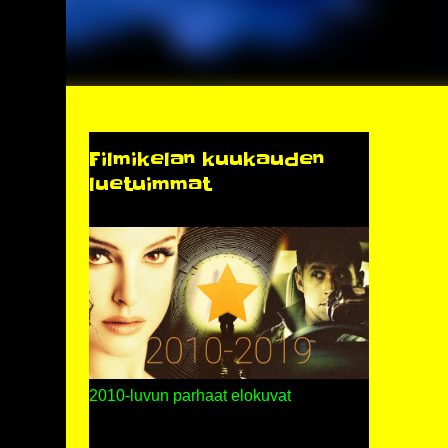
Filmikelan kuukauden
luetuimmat
2010-luvun parhaat elokuvat