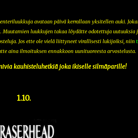
lenteriluukkuja avataan päivä kerrallaan
yksitellen auki
. Joka
t. Muutamien luukkujen takaa löydätte odotettuja uutuuksia 
luja. Jos ette ole vielä liittyneet virallisesti lukijoiksi, niin
atte aina ilmoituksen ennakkoon uunituoreesta arvostelusta.
mivia kauhisteluhetkiä joka ikiselle silmäparille!
1.10.