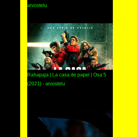
arvostelu
Rahapaja | La casa de papel | Osa 5
(2021) - arvostelu