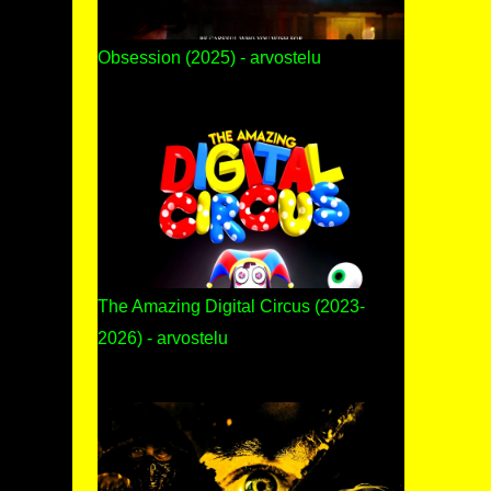
Obsession (2025) - arvostelu
The Amazing Digital Circus (2023-
2026) - arvostelu